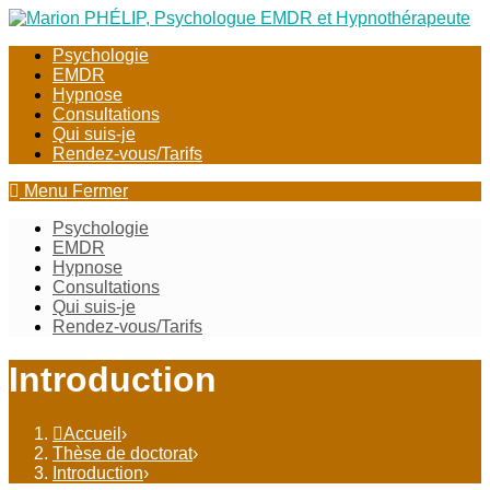
Skip
to
Psychologie
content
EMDR
Hypnose
Consultations
Qui suis-je
Rendez-vous/Tarifs
Menu
Fermer
Psychologie
EMDR
Hypnose
Consultations
Qui suis-je
Rendez-vous/Tarifs
Introduction
Accueil
›
Thèse de doctorat
›
Introduction
›