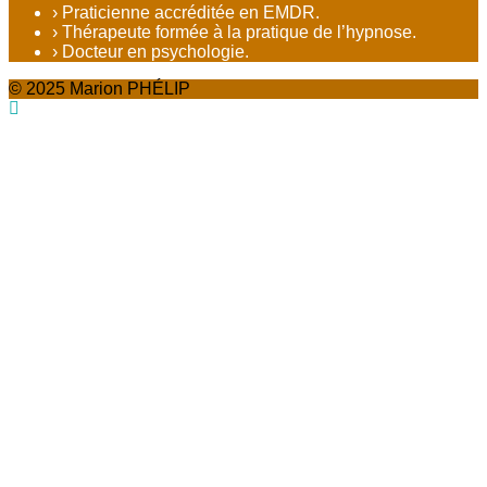
› Praticienne accréditée en EMDR.
› Thérapeute formée à la pratique de l’hypnose.
› Docteur en psychologie.
© 2025 Marion PHÉLIP