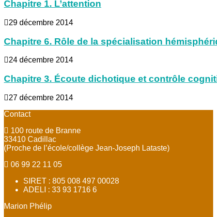
Chapitre 1. L’attention
29 décembre 2014
Chapitre 6. Rôle de la spécialisation hémisphéri
24 décembre 2014
Chapitre 3. Écoute dichotique et contrôle cognit
27 décembre 2014
Contact
100 route de Branne
33410 Cadillac
(Proche de l’école/collège Jean-Joseph Lataste)
06 99 22 11 05
SIRET : 805 008 497 00028
ADELI : 33 93 1716 6
Marion Phélip